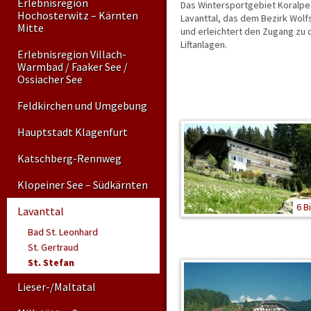
Erlebnisregion
Das Wintersportgebiet Koralpe b
Hochosterwitz – Kärnten
Lavanttal, das dem Bezirk Wol
Mitte
und erleichtert den Zugang zu
Liftanlagen.
Erlebnisregion Villach-
Warmbad / Faaker See /
Ossiacher See
Feldkirchen und Umgebung
Hauptstadt Klagenfurt
Katschberg-Rennweg
Klopeiner See – Südkärnten
6 B
Lavanttal
Bad St. Leonhard
St. Gertraud
St. Stefan
Lieser-/Maltatal