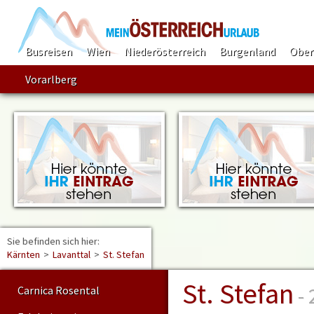
Busreisen
Wien
Niederösterreich
Burgenland
Ober
Vorarlberg
Sie befinden sich hier:
Find
Kärnten
>
Lavanttal
>
St. Stefan
St. Stefan
- 
Carnica Rosental