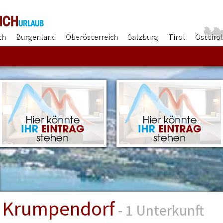
ch
Burgenland
Oberösterreich
Salzburg
Tirol
Osttirol
Finden!
Krumpendorf
- 1 Unterkunft