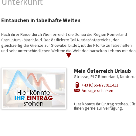
Unterkunft
Eintauchen in fabelhafte Welten
Nach ihrer Reise durch Wien erreicht die Donau die Region Römerland
Carnuntum - Marchfeld. Der östlichste Teil Niederösterreichs, der
gleichzeitig die Grenze zur Slowakei bildet, ist die Pforte zu fabelhaften
und sehr unterschiedlichen Welten: die Welt des barocken Lebens mit den
prachtvollen Marchfeldschlössern, die Welt der Auen mit dem
faszinierenden Nationalpark Donau-Auen und die Welt der Römer mit he
Archäologischen Park Carnuntum.
Mein Österreich Urlaub
Spitz, im Jänner 2012. In der Region Römerland Carnuntum - Marchfeld, öst
Strasse, PLZ Römerland, Niederös
Tiefebene. Das Land ist fruchtbar und weit, einst war es Grenzland zum O
+43 (0)664/73011411
Region zu einer interessanten Weinregion mit einem hervorragenden kulin
Anfrage schicken
Römerweinstraße Carnuntum gilt als einer der Aufsteiger unter den Wein
des Weinbaugebietes kredenzen viel beachtete Rotweine der Sorten Zwei
geschmackvolle Weißweine. Während der vinophilen Veranstaltungsreihe 
Hier könnte Ihr Eintrag stehen. Fü
Ihnen gerne zur Verfügung.
Jahr im August stattfindet, kann man das Angebot der Region besonders 
© Donau Niederösterreich/Steve Haider