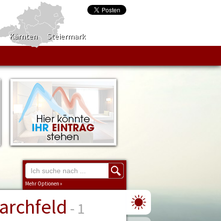
Kärnten
Steiermark
Mehr Optionen »
archfeld
Region
- 1
Burgenland