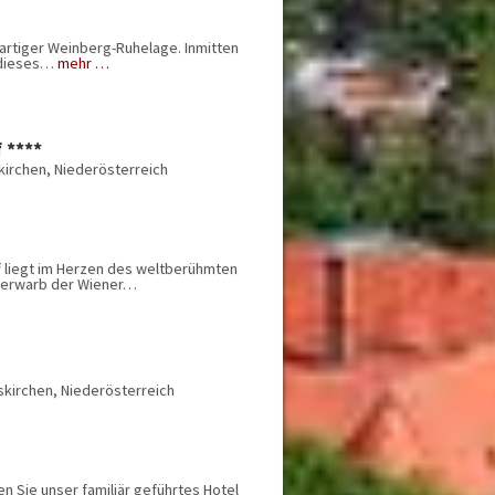
Privatzimmer
Ausstattung
artiger Weinberg-Ruhelage. Inmitten
Behindertengerecht
adieses…
mehr …
Erweiterte Ausstattung
Fitnessraum
Frühstück
Garage / Tiefgarage
 ****
Garten / Park
irchen, Niederösterreich
Golf
Halbpension
Haustiere erlaubt
Kindergerecht
liegt im Herzen des weltberühmten
Parkplatz
3erwarb der Wiener…
Restaurant
Skikeller / Skiraum
Spezielle Lage
Tagungsräume
Vollpension
kirchen, Niederösterreich
Wellness
 Sie unser familiär geführtes Hotel