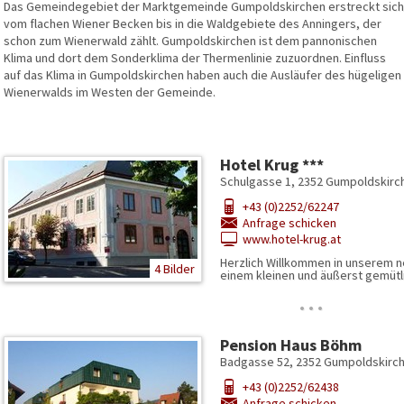
Das Gemeindegebiet der Marktgemeinde Gumpoldskirchen erstreckt sich
vom flachen Wiener Becken bis in die Waldgebiete des Anningers, der
schon zum Wienerwald zählt. Gumpoldskirchen ist dem pannonischen
Klima und dort dem Sonderklima der Thermenlinie zuzuordnen. Einfluss
auf das Klima in Gumpoldskirchen haben auch die Ausläufer des hügeligen
Wienerwalds im Westen der Gemeinde.
Hotel Krug ***
Schulgasse 1, 2352 Gumpoldskirc
+43 (0)2252/62247
Anfrage schicken
www.hotel-krug.at
Herzlich Willkommen in unserem n
4 Bilder
einem kleinen und äußerst gemüt
…
Pension Haus Böhm
Badgasse 52, 2352 Gumpoldskirch
+43 (0)2252/62438
Anfrage schicken