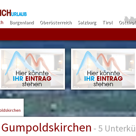
ch
Burgenland
Oberösterreich
Salzburg
Tirol
Osttirol
Finden!
ldskirchen
Gumpoldskirchen
- 5 Unterkü