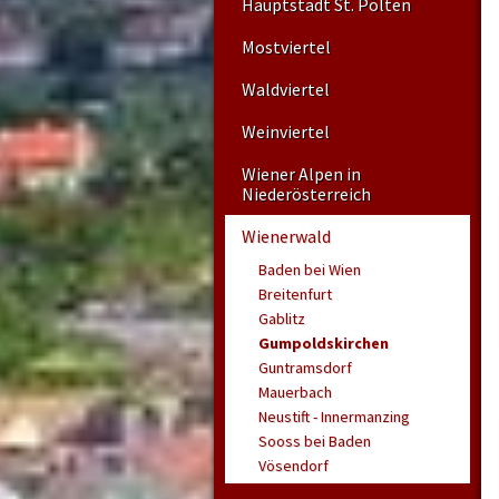
Hauptstadt St. Pölten
Mostviertel
Waldviertel
Weinviertel
Wiener Alpen in
Niederösterreich
Wienerwald
Baden bei Wien
Breitenfurt
Gablitz
Gumpoldskirchen
Guntramsdorf
Mauerbach
Neustift - Innermanzing
Sooss bei Baden
Vösendorf