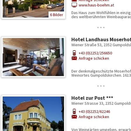
www.haus-boehm.at
Das Haus zum Wohlfühlen in einzig
6 Bilder
des weltberühmten Weinbaupar
…
Hotel Landhaus Moserhof
Wiener Straße 53, 2352 Gumpoldsk
+43 (0)2252/256650
Anfrage schicken
Der denkmalgeschützte Moserhof 
Weinortes Gumpoldskirchen. 161
…
Hotel zur Post ***
Wiener Strasse 33, 2352 Gumpolds
+43 (0)2252/62246
Anfrage schicken
Von Weingärten umgeben, erwarten