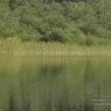
Perwang am Grabensee biete
Sie können den Tennisplatz für
Der Schlüssel für den Platz ist 
Perwang hinterlegt.
Unterricht auf Anfrage!
Anfragen:
Tennisanlage Perwang, Thomas
Tel: +43(0)6767/551164