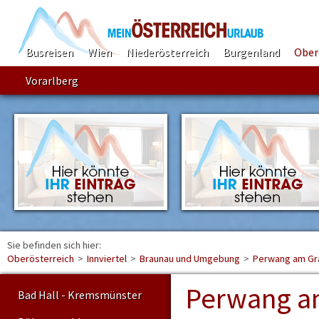
Busreisen
Wien
Niederösterreich
Burgenland
Ober
Vorarlberg
Sie befinden sich hier:
Find
Oberösterreich
>
Innviertel
>
Braunau und Umgebung
>
Perwang am G
Perwang a
Bad Hall - Kremsmünster