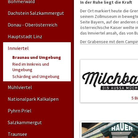
Böhmerwald
In der Ruhe liegt die Kraft
Der Ort markiert heute die Gre
Dachstein Salzkammergut
seinem Zollmuseum in bewegte 
Seite Bayern, auf der anderen 
Donau - Oberösterreich
österreichische Kaiser weilte i
das Innviertel ansah, das von 
Hauptstadt Linz
Der Grabensee mit dem Campingp
Wanderwege führen um den See
Innviertel
erschließen dem Besucher die 
Braunau und Umgebung
Perwang liegt 23 Kilometer vor
Ried im Innkreis und
Salzburg und 6 Kilometer von
Umgebung
Mattsee, einer Stiftung des He
Schärding und Umgebung
Tassilo von Bayern aus dem Ja
777, entfernt und gehört
Mühlviertel
verwaltungsmäßig zu
Oberösterreich. Das
Zollmus
5 B
Nationalpark Kalkalpen
beherbergt die geschichtliche
Zeugnisse des Ortes Perwang,
Pyhrn Priel
von 1779 bis 1809 Zollstation
zwischen Österreich und dem
Salzkammergut
Erzbistum Salzburg war.
Zu sehen sind Uniformen, Zollk
Traunsee
Zollbestätigungen, Übersichtsk