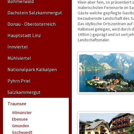
Böhmerwald
Klein aber fein, so präsentiert
malerischsten Ferienorte im S
Dachstein Salzkammergut
Gäste welche gepflegte Gastlic
bezaubernde Landschaft des S
Donau - Oberösterreich
Das idyllische Ortszentrum au
Halbinsel gelegen, wird durch d
1691m ) geprägt und ist seit je
Hauptstadt Linz
Landschaftsmaler.
Innviertel
Mühlviertel
Nationalpark Kalkalpen
Pyhrn Priel
Salzkammergut
Traunsee
Altmünster
Ebensee
Gmunden
Gschwandt