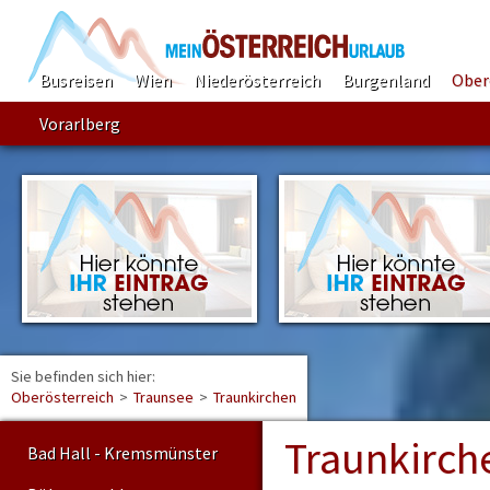
Busreisen
Wien
Niederösterreich
Burgenland
Ober
Vorarlberg
Sie befinden sich hier:
Find
Oberösterreich
>
Traunsee
>
Traunkirchen
Traunkirch
Bad Hall - Kremsmünster