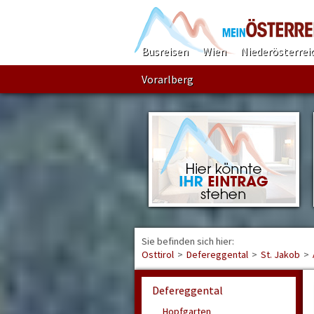
Busreisen
Wien
Niederösterrei
Vorarlberg
Sie befinden sich hier:
Osttirol
>
Defereggental
>
St. Jakob
>
Defereggental
Hopfgarten