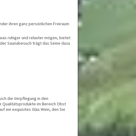
Privatzimmer
Ausstattung
Behindertengerecht
Erweiterte Ausstattung
der ihren ganz persönlichen Freiraum
Fitnessraum
Frühstück
was ruhiger und relaxter mögen, bietet
Garage / Tiefgarage
 oder Saunabesuch trägt das Seine dazu
Garten / Park
Golf
Halbpension
Haustiere erlaubt
Kindergerecht
Parkplatz
Restaurant
Skikeller / Skiraum
Spezielle Lage
ich die Verpflegung in den
Tagungsräume
he Qualitätsprodukte im Bereich Obst
Vollpension
f ein exquisites Glas Wein, den Sie
Wellness