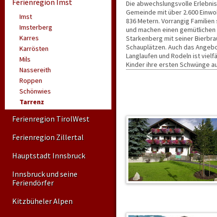
Ferienregion Imst
Die abwechslungsvolle Erlebnisd
Gemeinde mit über 2.600 Einwoh
Imst
836 Metern. Vorrangig Familien
Imsterberg
und machen einen gemütlichen 
Karres
Starkenberg mit seiner Bierbra
Schauplätzen. Auch das Angebot
Karrösten
Langlaufen und Rodeln ist vielf
Mils
Kinder ihre ersten Schwünge au
Nassereith
verschneite Landschaft des Gurgl
Roppen
sogar Klettern im Winter möglic
das Freizeitprogramm ist auch 
Schönwies
Unterkünfte.
Tarrenz
Ferienregion TirolWest
Ferienregion Zillertal
Hauptstadt Innsbruck
Innsbruck und seine
Feriendörfer
Kitzbüheler Alpen