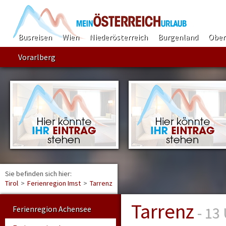
Busreisen
Wien
Niederösterreich
Burgenland
Ober
Vorarlberg
Sie befinden sich hier:
Find
Tirol
>
Ferienregion Imst
>
Tarrenz
Tarrenz
- 13
Ferienregion Achensee