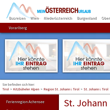
Busreisen
Wien
Niederösterreich
Burgenland
Ober
Vorarlberg
Sie befinden sich hier:
Find
Tirol
>
Kitzbüheler Alpen
>
Region St. Johann i. Tirol
>
St. Johann i. Tirol
St. Johann i
Ferienregion Achensee