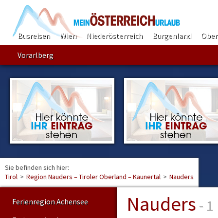
Busreisen
Wien
Niederösterreich
Burgenland
Ober
Vorarlberg
Sie befinden sich hier:
Find
Tirol
>
Region Nauders – Tiroler Oberland – Kaunertal
>
Nauders
Nauders
- 1
Ferienregion Achensee