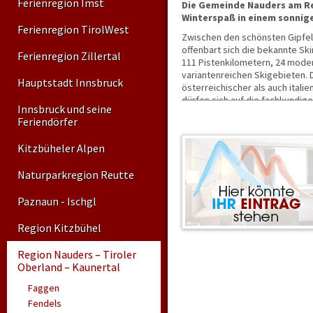
Ferienregion Imst
Die Gemeinde Nauders am R
Winterspaß in einem sonnige
Ferienregion TirolWest
Zwischen den schönsten Gipfeln
offenbart sich die bekannte S
Ferienregion Zillertal
111 Pistenkilometern, 24 moder
variantenreichen Skigebieten. 
Hauptstadt Innsbruck
österreichischer als auch ital
dürfen sich auf die fachkundig
Innsbruck und seine
freuen, die auch spezielle Sch
Feriendörfer
auf 90 Kilometern bestens präpa
Grenzüberschreitungen von Tirol
Kitzbüheler Alpen
Naturparkregion Reutte
Paznaun - Ischgl
Region Kitzbühel
Region Nauders – Tiroler
Oberland – Kaunertal
Faggen
Fendels