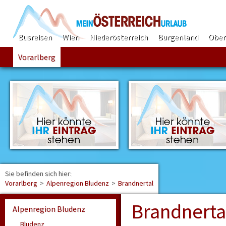
Busreisen
Wien
Niederösterreich
Burgenland
Ober
Vorarlberg
Sie befinden sich hier:
Find
Vorarlberg
>
Alpenregion Bludenz
>
Brandnertal
Brandnerta
Alpenregion Bludenz
Bludenz