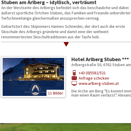
Stuben am Arlberg – idyllisch, verträumt
An der Westseite des Arlbergs befindet sich das beschauliche und dabei
äußerst sportliche Örtchen Stuben, das Familien und Freunde unberührter
Tiefschneehänge gleichermaßen anzusprechen vermag.
Geburtstort des Skipioniers Hannes Schneider, der dort auch die erste
Skischule des Arlbergs gründete und damit eine der weltweit
renommiertesten Skischultraditionen aus der Taufe hob.
Stuben`s Hausberg Albona beherbergt einen der schönsten Nordhänge
der Alpen, befahrbar bis in den Spätfrühling und Garant für vielzählige Va
mit den Skiern noch bis an die Haustüre.
Hotel Arlberg Stuben ***
Stets Dorf geblieben, strahlt es eine unaufgeregte Behaglichkeit aus, di
Arlbergstraße 50, 6762 Stuben am
gleichermaßen gewürdigt wird.
+43 (0)5582/521
Anfrage schicken
www.arlberg-stuben.at
.
Die Arche am Berg "Es kommt imm
11 Bilder
man einen Raum verlässt." Alexan