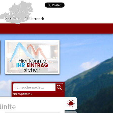
Kärnten
Steiermark
Mehr Optionen »
ünfte
Region
Burgenland