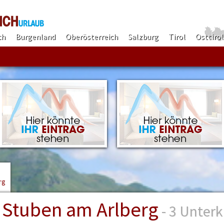
ch
Burgenland
Oberösterreich
Salzburg
Tirol
Osttirol
Finden!
rg
Stuben am Arlberg
- 3 Unterk