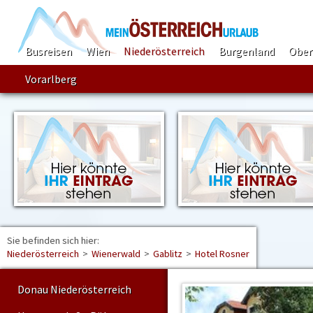
Busreisen
Wien
Niederösterreich
Burgenland
Ober
Vorarlberg
Sie befinden sich hier:
Find
Niederösterreich
>
Wienerwald
>
Gablitz
>
Hotel Rosner
Donau Niederösterreich