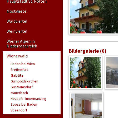
Hauptstadt St. Pölten
Mostviertel
Waldviertel
Weinviertel
Wiener Alpen in
Niederösterreich
Bildergalerie (6)
Wienerwald
Baden bei Wien
Breitenfurt
Gablitz
Gumpoldskirchen
Guntramsdorf
Mauerbach
Neustift - Innermanzing
Sooss bei Baden
Vösendorf