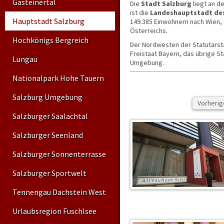
Gasteinertal
Die
Stadt Salzburg
liegt an d
ist die
Landeshauptstadt de
Hauptstadt Salzburg
149.385 Einwohnern nach Wien, 
Österreichs.
Hochkönigs Bergreich
Der Nordwesten der Statutarsta
Freistaat Bayern, das übrige S
Lungau
Umgebung.
Im Jahr 488 begann am selben 
Nationalpark Hohe Tauern
Iuvavum. Salzburg wurde 696 al
Haupteinnahmequellen Salzburg
Salzburg Umgebung
Vorherig
Festung Hohensalzburg
stam
Burganlagen in Europa und ein 
Salzburger Saalachtal
Wolf Dietrich
und dessen Nachf
der Stadt auch das
Schloss He
Salzburger Seenland
bekanntester Salzburger gilt 
Stadt auch den Beinamen
„Moz
Salzburger Sonnenterrasse
Das historische Zentrum der St
Heute ist Salzburg ein bedeut
Salzburger Sportwelt
Dienstleistungsbetrieben sowi
Tennengau Dachstein West
Daneben ist die Stadt durch di
Beinamen
„Festspielstadt“
e
Urlaubsregion Fuschlsee
Die Stadt Salzburg bildet auf 