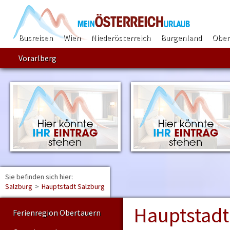
Busreisen
Wien
Niederösterreich
Burgenland
Ober
Vorarlberg
Sie befinden sich hier:
Find
Salzburg
>
Hauptstadt Salzburg
Hauptstadt
Ferienregion Obertauern