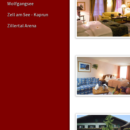
Salzburg – Berchtesgadener Lan
Wolfgangsee
West–Ost- sowie transalpinen 
Villach – Udine).
Zell am See - Kaprun
Zillertal Arena