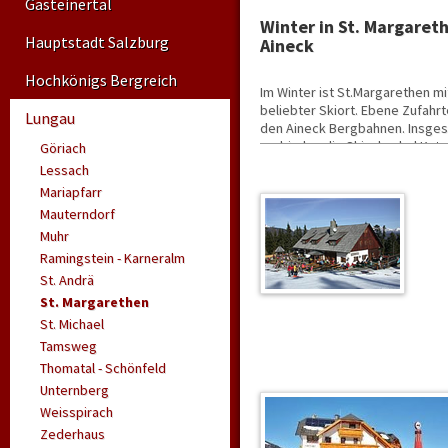
Gasteinertal
Winter in St. Margaret
Hauptstadt Salzburg
Aineck
Hochkönigs Bergreich
Im Winter ist St.Margarethen m
beliebter Skiort. Ebene Zufahr
Lungau
den Aineck Bergbahnen. Insges
verbinden die Skischaukel Katsc
Göriach
sicher zum Start und ans Ziel.
Lessach
Pipe, Pro Jump und Slids sowie
Mariapfarr
nimmt sich liebevoll den ganz 
Mauterndorf
Für Skitourengeher ist das Aine
Muhr
empfehlen und für Freunde de
Ramingstein - Karneralm
bieten sich mehrere Möglichkei
St. Andrä
entspannt haben möchte aber nic
einer Pferdekutschenfahrt.
St. Margarethen
St. Michael
Tamsweg
Thomatal - Schönfeld
Unternberg
Weisspirach
Zederhaus