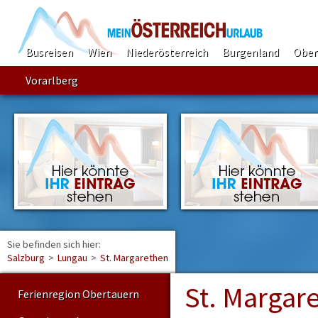
Busreisen
Wien
Niederösterreich
Burgenland
Ober
Vorarlberg
Sie befinden sich hier:
Find
Salzburg
>
Lungau
>
St. Margarethen
St. Margar
Ferienregion Obertauern