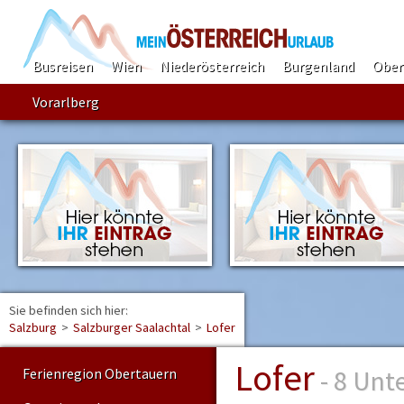
Busreisen
Wien
Niederösterreich
Burgenland
Ober
Vorarlberg
Sie befinden sich hier:
Find
Salzburg
>
Salzburger Saalachtal
>
Lofer
Lofer
- 8 Unt
Ferienregion Obertauern