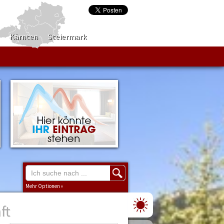
Kärnten
Steiermark
Mehr Optionen »
ft
Region
Burgenland