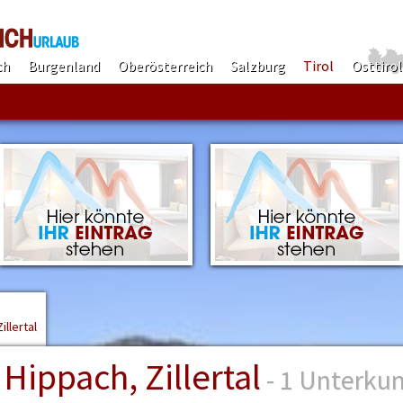
ch
Burgenland
Oberösterreich
Salzburg
Tirol
Osttirol
Finden!
illertal
Hippach, Zillertal
- 1 Unterkun