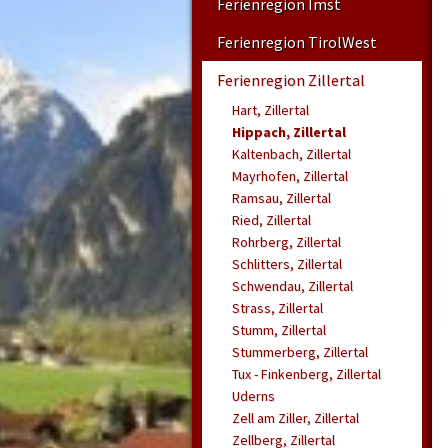
Ferienregion Imst
Ferienregion TirolWest
Ferienregion Zillertal
Hart, Zillertal
Hippach, Zillertal
Kaltenbach, Zillertal
Mayrhofen, Zillertal
Ramsau, Zillertal
Ried, Zillertal
Rohrberg, Zillertal
Schlitters, Zillertal
Schwendau, Zillertal
Strass, Zillertal
Stumm, Zillertal
Stummerberg, Zillertal
Tux - Finkenberg, Zillertal
Uderns
Zell am Ziller, Zillertal
Zellberg, Zillertal