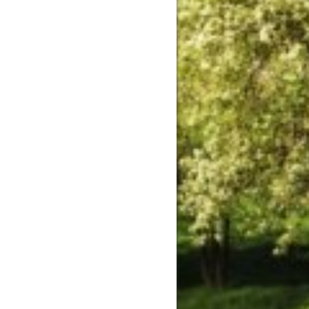
Privatzimmer
Ausstattung
Behindertengerecht
Erweiterte Ausstattung
Fitnessraum
Frühstück
Garage / Tiefgarage
Garten / Park
Golf
Halbpension
Haustiere erlaubt
Kindergerecht
Parkplatz
Restaurant
Skikeller / Skiraum
Spezielle Lage
Tagungsräume
Vollpension
Wellness