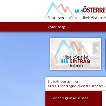
Busreisen
Wien
Niederösterrei
Vorarlberg
Sie befinden sich hier:
Tirol
>
Ferienregion Zillertal
>
Hippach, Z
Ferienregion Achensee