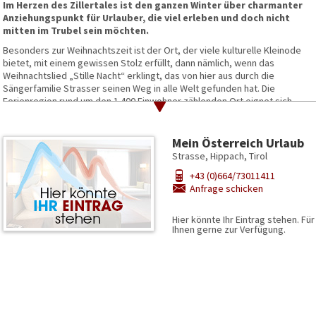
Im Herzen des Zillertales ist den ganzen Winter über charmanter
Anziehungspunkt für Urlauber, die viel erleben und doch nicht
mitten im Trubel sein möchten.
Besonders zur Weihnachtszeit ist der Ort, der viele kulturelle Kleinode
bietet, mit einem gewissen Stolz erfüllt, dann nämlich, wenn das
Weihnachtslied „Stille Nacht“ erklingt, das von hier aus durch die
Sängerfamilie Strasser seinen Weg in alle Welt gefunden hat. Die
Ferienregion rund um den 1.400 Einwohner zählenden Ort eignet sich
bestens als Einstiegsstelle in die Skiregion Mayrhofen. Ein kostenloser S
zum nahen Skigebiet und gibt so den Weg zu 159 Pistenkilometern frei. Ac
Abfahrten, wie die mit 78% Gefälle steilste Piste Österreichs fordern auc
Mein Österreich Urlaub
es Pisten aller Schwierigkeitsstufen und auch die Kleinsten können hier 
Strasse, Hippach, Tirol
bestens präparierten Loipen können sich Langläufer so richtig verausgabe
+43 (0)664/73011411
Winterwelt der Region genießen. Rodelspaß, Schlittenfahrten und Eislauf
Anfrage schicken
Wintersportfreunde in Hippach ab.
Hier könnte Ihr Eintrag stehen. Fü
© Paul Sürth
Ihnen gerne zur Verfügung.