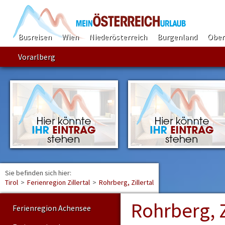
Busreisen
Wien
Niederösterreich
Burgenland
Ober
Vorarlberg
Sie befinden sich hier:
Find
Tirol
>
Ferienregion Zillertal
>
Rohrberg, Zillertal
Rohrberg, Z
Ferienregion Achensee