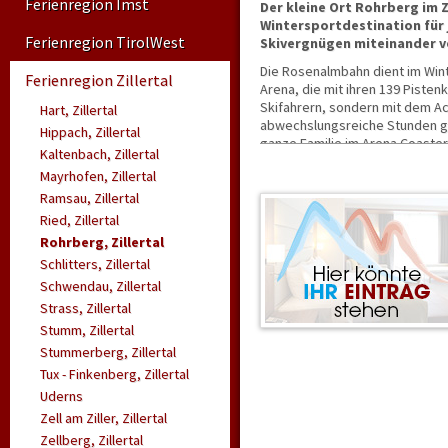
Ferienregion Imst
Der kleine Ort Rohrberg im Zi
Wintersportdestination für 
Ferienregion TirolWest
Skivergnügen miteinander 
Die Rosenalmbahn dient im Winter
Ferienregion Zillertal
Arena, die mit ihren 139 Pisten
Skifahrern, sondern mit dem A
Hart, Zillertal
abwechslungsreiche Stunden gar
Hippach, Zillertal
ganze Familie im Arena Coaster
Kaltenbach, Zillertal
Zillertal, der auch im Winter ta
Mayrhofen, Zillertal
Abseits vom Pistenspaß locken
auf denen Sie die Schönheit des 
Ramsau, Zillertal
Ried, Zillertal
Rohrberg, Zillertal
Schlitters, Zillertal
Schwendau, Zillertal
Strass, Zillertal
Stumm, Zillertal
Stummerberg, Zillertal
Tux - Finkenberg, Zillertal
Uderns
Zell am Ziller, Zillertal
Zellberg, Zillertal