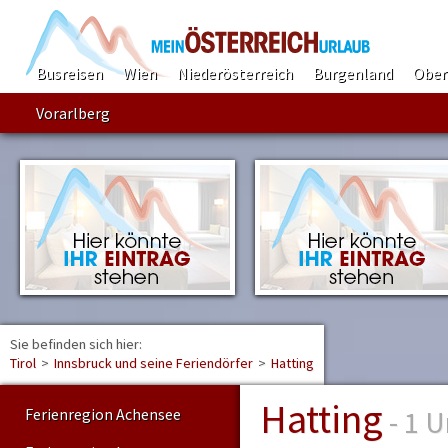
Busreisen
Wien
Niederösterreich
Burgenland
Ober
Vorarlberg
Sie befinden sich hier:
Find
Tirol
>
Innsbruck und seine Feriendörfer
>
Hatting
Hatting
- 1 U
Ferienregion Achensee