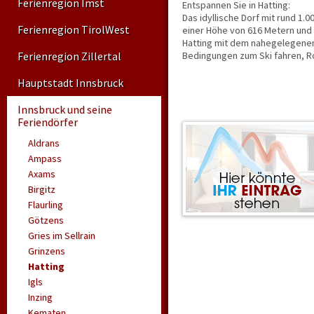
Ferienregion Imst
Entspannen Sie in Hatting:
Das idyllische Dorf mit rund 1.0
Ferienregion TirolWest
einer Höhe von 616 Metern und 
Hatting mit dem nahegelegenen
Ferienregion Zillertal
Bedingungen zum Ski fahren, R
Hauptstadt Innsbruck
Innsbruck und seine
Feriendörfer
Aldrans
Ampass
Axams
Birgitz
Flaurling
Götzens
Gries im Sellrain
Grinzens
Hatting
Igls
Inzing
Kematen