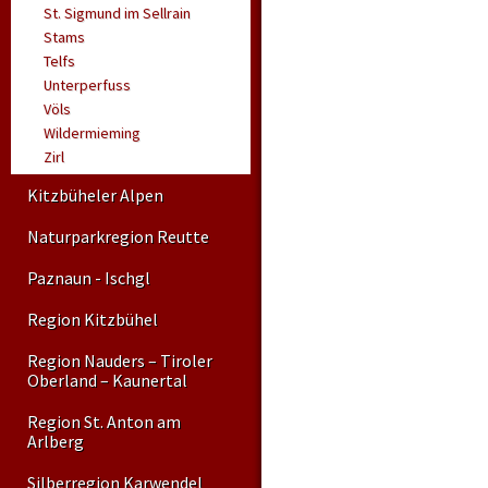
St. Sigmund im Sellrain
Stams
Telfs
Unterperfuss
Völs
Wildermieming
Zirl
Kitzbüheler Alpen
Naturparkregion Reutte
Paznaun - Ischgl
Region Kitzbühel
Region Nauders – Tiroler
Oberland – Kaunertal
Region St. Anton am
Arlberg
Silberregion Karwendel