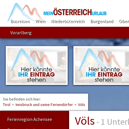
Busreisen
Wien
Niederösterreich
Burgenland
Ober
Vorarlberg
Sie befinden sich hier:
Find
Tirol
>
Innsbruck und seine Feriendörfer
>
Völs
Völs
- 1 Unter
Ferienregion Achensee