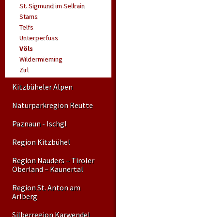
St. Sigmund im Sellrain
Stams
Telfs
Unterperfuss
Völs
Wildermieming
Zirl
Kitzbüheler Alpen
Naturparkregion Reutte
Paznaun - Ischgl
Region Kitzbühel
Region Nauders – Tiroler
Oberland – Kaunertal
Region St. Anton am
Arlberg
Silberregion Karwendel