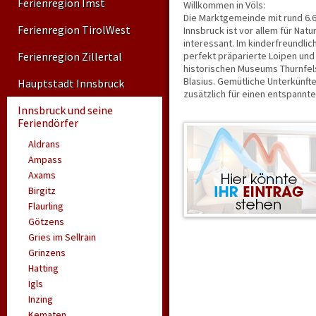
Ferienregion Imst
Willkommen in Völs:
Die Marktgemeinde mit rund 6.6
Ferienregion TirolWest
Innsbruck ist vor allem für Nat
interessant. Im kinderfreundli
Ferienregion Zillertal
perfekt präparierte Loipen und
historischen Museums Thurnfels
Blasius. Gemütliche Unterkünf
Hauptstadt Innsbruck
zusätzlich für einen entspannte
Innsbruck und seine
Feriendörfer
Aldrans
Ampass
Axams
Birgitz
Flaurling
Götzens
Gries im Sellrain
Grinzens
Hatting
Igls
Inzing
Kematen