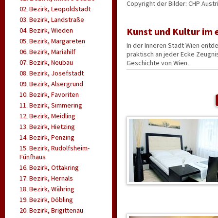
Copyright der Bilder: CHP Austr
02. Bezirk, Leopoldstadt
03. Bezirk, Landstraße
Kunst und Kultur im 
04. Bezirk, Wieden
05. Bezirk, Margareten
In der Inneren Stadt Wien entd
06. Bezirk, Mariahilf
praktisch an jeder Ecke Zeugn
07. Bezirk, Neubau
Geschichte von Wien.
08. Bezirk, Josefstadt
Die 'Innere Stadt' Wien bezeich
09. Bezirk, Alsergrund
Stadt Wien verläuft die Ringstr
Sehenswürdigkeiten der Donau
10. Bezirk, Favoriten
11. Bezirk, Simmering
Innere Stadt Wien: S
12. Bezirk, Meidling
Das bekannteste Gebäude im e
13. Bezirk, Hietzing
Blick auf Wien. Ebenfalls einen
14. Bezirk, Penzing
Innere Stadt Wien: Entdecken S
15. Bezirk, Rudolfsheim-
weltberühmten Attraktionen, a
Fünfhaus
Antiquitätengeschäften.
16. Bezirk, Ottakring
Innere Stadt Wien u
17. Bezirk, Hernals
Kunstinteressierte werden sich 
18. Bezirk, Währing
begeistern. Zu den bekanntest
19. Bezirk, Döbling
Museum, deren Bestände auf 
20. Bezirk, Brigittenau