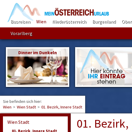
Busreisen
Wien
Niederösterreich
Burgenland
Ober
Vorarlberg
Dinner im Dunkeln
Sie befinden sich hier:
Find
Wien
>
Wien Stadt
>
01. Bezirk, Innere Stadt
01. Bezirk,
Wien Stadt
01. Bezirk, Innere Stadt