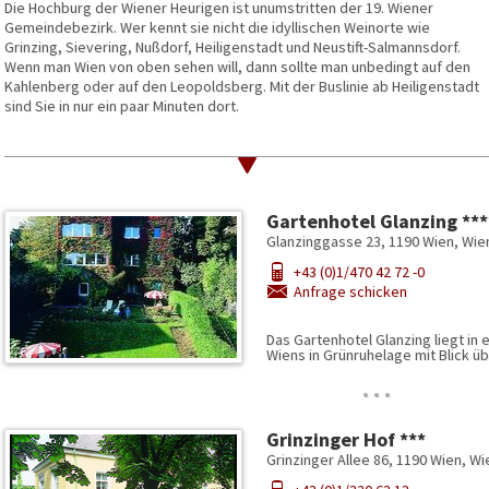
Die Hochburg der Wiener Heurigen ist unumstritten der 19. Wiener
Gemeindebezirk. Wer kennt sie nicht die idyllischen Weinorte wie
Grinzing, Sievering, Nußdorf, Heiligenstadt und Neustift-Salmannsdorf.
Wenn man Wien von oben sehen will, dann sollte man unbedingt auf den
Kahlenberg oder auf den Leopoldsberg. Mit der Buslinie ab Heiligenstadt
sind Sie in nur ein paar Minuten dort.
.
Gartenhotel Glanzing ***
Glanzinggasse 23, 1190 Wien, Wie
+43 (0)1/470 42 72 -0
Anfrage schicken
Das Gartenhotel Glanzing liegt in
Wiens in Grünruhelage mit Blick ü
…
Grinzinger Hof ***
Grinzinger Allee 86, 1190 Wien, Wi