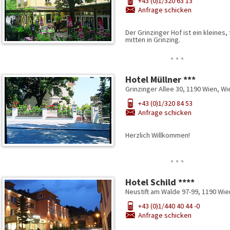
+43 (0)1/320 63 13
Anfrage schicken
Der Grinzinger Hof ist ein kleines,
mitten in Grinzing.
…
Hotel Müllner ***
Grinzinger Allee 30, 1190 Wien, Wi
+43 (0)1/320 84 53
Anfrage schicken
Herzlich Willkommen!
…
Hotel Schild ****
Neustift am Walde 97-99, 1190 Wie
+43 (0)1/440 40 44 -0
Anfrage schicken