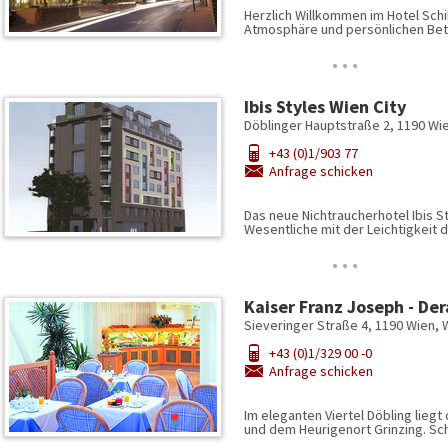
Herzlich Willkommen im Hotel Schil
Atmosphäre und persönlichen Bet
…
Ibis Styles Wien City
Döblinger Hauptstraße 2, 1190 Wi
+43 (0)1/903 77
Anfrage schicken
Das neue Nichtraucherhotel Ibis S
Wesentliche mit der Leichtigkeit 
…
Kaiser Franz Joseph - Der
Sieveringer Straße 4, 1190 Wien, 
+43 (0)1/329 00 -0
Anfrage schicken
Im eleganten Viertel Döbling lieg
und dem Heurigenort Grinzing. S