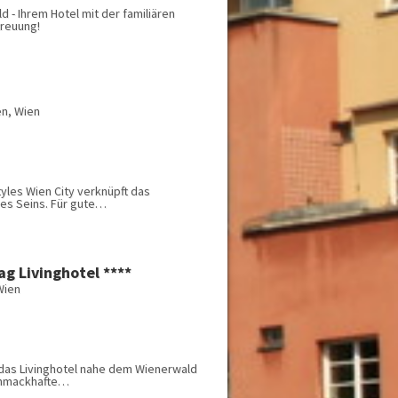
d - Ihrem Hotel mit der familiären
reuung!
en, Wien
tyles Wien City verknüpft das
des Seins. Für gute…
ag Livinghotel ****
Wien
t das Livinghotel nahe dem Wienerwald
chmackhafte…