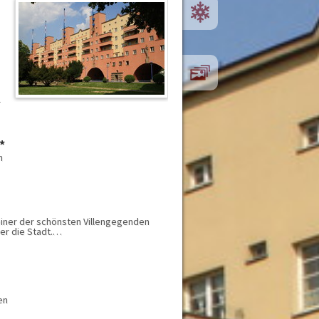
Busreisen
Kärnten
Niederösterreich
Oberösterreich
Osttirol
Salzburg
Steiermark
Tirol
Vorarlberg
Wien
*
Kategorie
n
Appartement
Bauernhof
Campingplatz
Essen, Speisen
 einer der schönsten Villengegenden
Ferienhaus
ber die Stadt.…
Ferienwohnung
Freizeitgestaltung
Gasthof
Hotel
Hütte / Schutzhütte
en
Pension