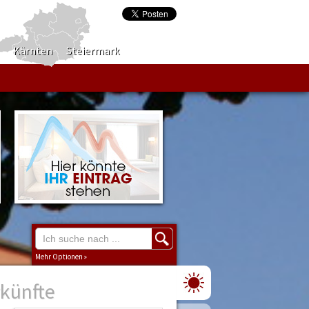
Kärnten
Steiermark
Mehr Optionen »
rkünfte
Region
Burgenland