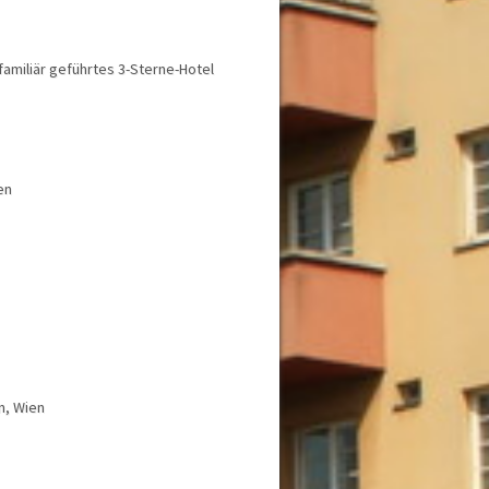
Privatzimmer
Ausstattung
Behindertengerecht
 familiär geführtes 3-Sterne-Hotel
Erweiterte Ausstattung
Fitnessraum
Frühstück
Garage / Tiefgarage
Garten / Park
Golf
en
Halbpension
Haustiere erlaubt
Kindergerecht
Parkplatz
Restaurant
Skikeller / Skiraum
Spezielle Lage
Tagungsräume
Vollpension
Wellness
n, Wien