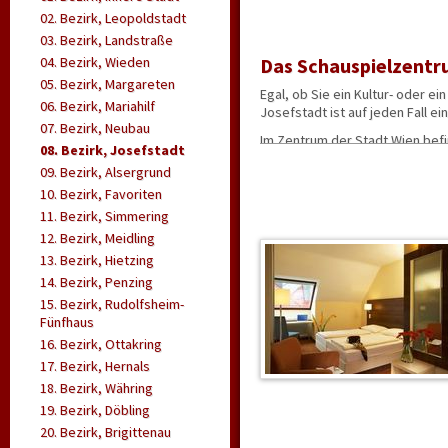
02. Bezirk, Leopoldstadt
03. Bezirk, Landstraße
04. Bezirk, Wieden
Das Schauspielzentr
05. Bezirk, Margareten
Egal, ob Sie ein Kultur- oder 
06. Bezirk, Mariahilf
Josefstadt ist auf jeden Fall e
07. Bezirk, Neubau
Im Zentrum der Stadt Wien befi
08. Bezirk, Josefstadt
Mit einer Fläche von nur etwas
09. Bezirk, Alsergrund
Kultur im achten Bez
10. Bezirk, Favoriten
Viele Besucher konzentrieren si
11. Bezirk, Simmering
Doch der achte Bezirk hat mehr
12. Bezirk, Meidling
Werken von Gustav Klimt gewid
13. Bezirk, Hietzing
lohnendes Ausflugsziel in der J
14. Bezirk, Penzing
Hildebrandt, die Piaristenkirc
15. Bezirk, Rudolfsheim-
Sehenswürdigkeit in der Josefs
Fünfhaus
Vergnügliches in der
16. Bezirk, Ottakring
Für Unterhaltung ist im achten 
17. Bezirk, Hernals
nur 19 Sitzplätzen machen die 
18. Bezirk, Währing
der Josefstadt'. Es wurde 1788
19. Bezirk, Döbling
Kunstinteressierte sollten den 
20. Bezirk, Brigittenau
die zahlreichen Bars und Cafés