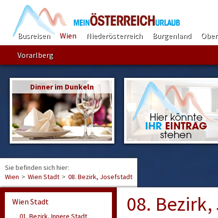
Busreisen
Wien
Niederösterreich
Burgenland
Ober
Vorarlberg
Dinner im Dunkeln
Sie befinden sich hier:
Find
Wien
>
Wien Stadt
>
08. Bezirk, Josefstadt
08. Bezirk,
Wien Stadt
01. Bezirk, Innere Stadt