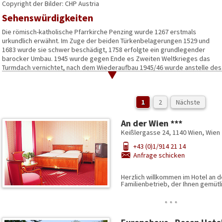
Copyright der Bilder: CHP Austria
Sehenswürdigkeiten
Die römisch-katholische Pfarrkirche Penzing wurde 1267 erstmals
urkundlich erwähnt. Im Zuge der beiden Türkenbelagerungen 1529 und
1683 wurde sie schwer beschädigt, 1758 erfolgte ein grundlegender
barocker Umbau. 1945 wurde gegen Ende es Zweiten Weltkrieges das
Turmdach vernichtet, nach dem Wiederaufbau 1945/46 wurde anstelle des
Zwiebeldachs ein Keildach errichtet. Gegenüber der Kirche befindet sich
die Penzinger Lichtsäule, ein spätgotischer Tabernakelpfeiler aus dem 15.
In dem 1873 errichteten alten Amtshaus befindet sich das Bezirksmuseu
1
2
Nächste
wurde etwa 1740 erbaut und ist nach seinem langjährigen Besitzer Johann
Das Palais Cumberland ist um 1760 durch den Umbau eines älteren Palais e
An der Wien ***
nochmals verändert und teilweise abgetragen. 1867 wurde es mit einem 
Keißlergasse 24, 1140 Wien, Wien
Georg V. von Hannover umgebaut (der unter dem Titel Herzog von Cumberlan
+43 (0)1/914 21 14
Palais befanden sich jahrelang Kunstsammlungen der Familie, darunter de
Anfrage schicken
Teil des Palais Sitz des Max-Reinhardt-Seminars, ein anderer beherbergt d
In der Cumberlandstraße befindet sich die evangelische Kreuzkirche, die
Herzlich willkommen im Hotel an d
Familienbetrieb, der Ihnen gemü
…
.