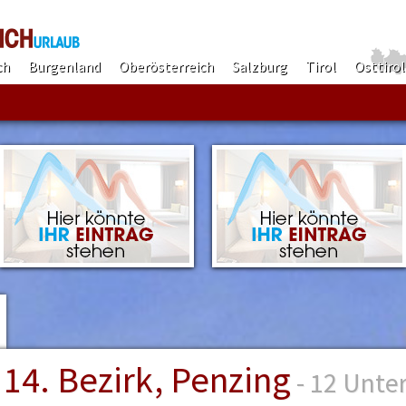
ch
Burgenland
Oberösterreich
Salzburg
Tirol
Osttirol
Finden!
14. Bezirk, Penzing
- 12 Unte