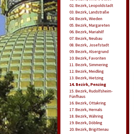
02. Bezirk, Leopoldstadt
03. Bezirk, Landstraße
04. Bezirk, Wieden
05. Bezirk, Margareten
06. Bezirk, Mariahilf
07. Bezirk, Neubau
08. Bezirk, Josefstadt
09. Bezirk, Alsergrund
10. Bezirk, Favoriten
11. Bezirk, Simmering
12. Bezirk, Meidling
13. Bezirk, Hietzing
14. Bezirk, Penzing
15. Bezirk, Rudolfsheim-
Fünfhaus
16. Bezirk, Ottakring
17. Bezirk, Hernals
18. Bezirk, Währing
19. Bezirk, Döbling
20. Bezirk, Brigittenau