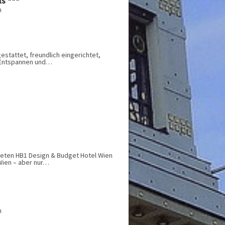
s ***
Privatzimmer
n
Ausstattung
Behindertengerecht
Erweiterte Ausstattung
Fitnessraum
Frühstück
stattet, freundlich eingerichtet,
m Entspannen und…
Garage / Tiefgarage
Garten / Park
Golf
Halbpension
Haustiere erlaubt
Kindergerecht
Parkplatz
Restaurant
Skikeller / Skiraum
Spezielle Lage
neten HB1 Design & Budget Hotel Wien
 Wien – aber nur…
Tagungsräume
Vollpension
Wellness
n