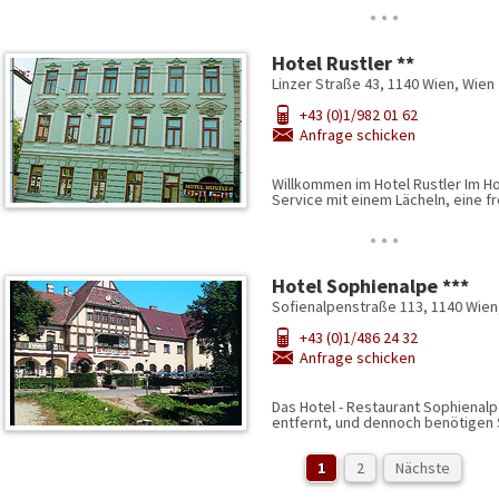
…
Hotel Rustler **
Linzer Straße 43, 1140 Wien, Wien
+43 (0)1/982 01 62
Anfrage schicken
Willkommen im Hotel Rustler Im Ho
Service mit einem Lächeln, eine 
…
Hotel Sophienalpe ***
Sofienalpenstraße 113, 1140 Wien
+43 (0)1/486 24 32
Anfrage schicken
Das Hotel - Restaurant Sophienalp
entfernt, und dennoch benötigen 
1
2
Nächste