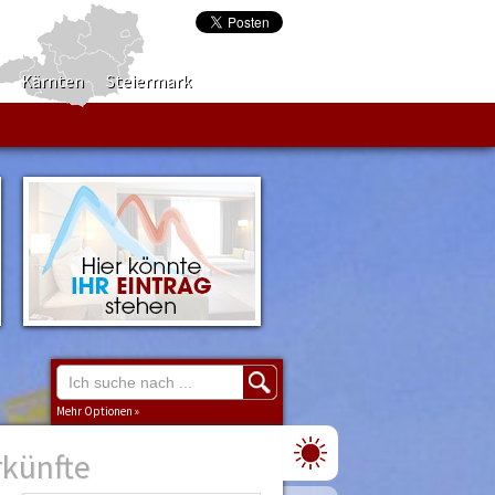
Kärnten
Steiermark
Mehr Optionen »
rkünfte
Region
Burgenland