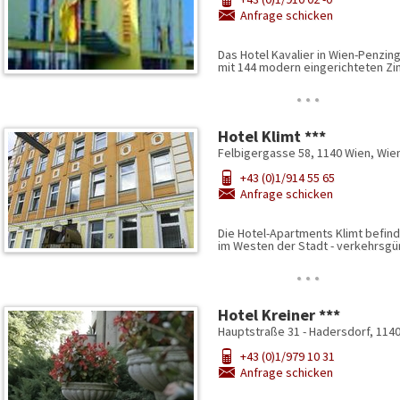
Anfrage schicken
Das Hotel Kavalier in Wien-Penzin
mit 144 modern eingerichteten Z
…
Hotel Klimt ***
Felbigergasse 58, 1140 Wien, Wie
+43 (0)1/914 55 65
Anfrage schicken
Die Hotel-Apartments Klimt befind
im Westen der Stadt - verkehrsgü
…
Hotel Kreiner ***
Hauptstraße 31 - Hadersdorf, 114
+43 (0)1/979 10 31
Anfrage schicken